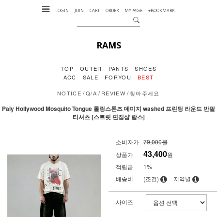
LOGIN
JOIN
CART
ORDER
MYPAGE
+BOOKMARK
RAMS
TOP
OUTER
PANTS
SHOES
ACC
SALE
FORYOU
BEST
/
/
/
NOTICE
Q/A
REVIEW
찾아주세요
Paly Hollywood Mosquito Tongue 롤링스톤즈 데미지 washed 프린팅 라운드 반팔
티셔츠 [스트릿 편집샵 람스]
소비자가
79,000원
43,400
상품가
원
적립금
1%
배송비
(조건)
지역별
사이즈