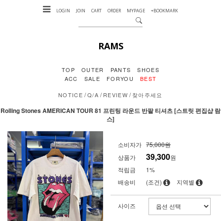
LOGIN
JOIN
CART
ORDER
MYPAGE
+BOOKMARK
RAMS
TOP
OUTER
PANTS
SHOES
ACC
SALE
FORYOU
BEST
/
/
/
NOTICE
Q/A
REVIEW
찾아주세요
Rolling Stones AMERICAN TOUR 81 프린팅 라운드 반팔 티셔츠 [스트릿 편집샵 람
스]
소비자가
75,000원
39,300
상품가
원
적립금
1%
배송비
(조건)
지역별
사이즈