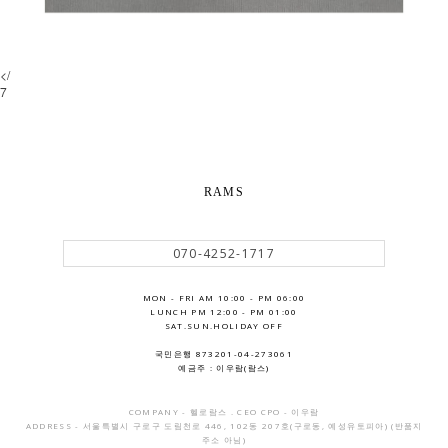
</
7
RAMS
070-4252-1717
MON - FRI AM 10:00 - PM 06:00
LUNCH PM 12:00 - PM 01:00
SAT.SUN.HOLIDAY OFF
국민은행 873201-04-273061
예금주 : 이우람(람스)
COMPANY - 헬로람스 . CEO CPO - 이우람
ADDRESS - 서울특별시 구로구 도림천로 446, 102동 207호(구로동, 예성유토피아) (반품지
주소 아님)