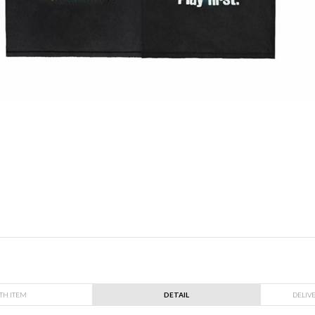
TH ITEM
DETAIL
DELIV