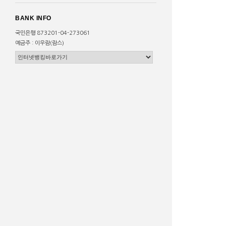
BANK INFO
국민은행 873201-04-273061
예금주 : 이우람(람스)