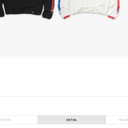
TH ITEM
DETAIL
DELIV