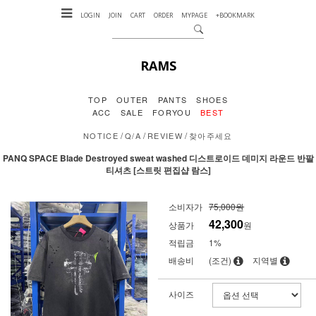
LOGIN
JOIN
CART
ORDER
MYPAGE
+BOOKMARK
RAMS
TOP
OUTER
PANTS
SHOES
ACC
SALE
FORYOU
BEST
/
/
/
NOTICE
Q/A
REVIEW
찾아주세요
PANQ SPACE Blade Destroyed sweat washed 디스트로이드 데미지 라운드 반팔
티셔츠 [스트릿 편집샵 람스]
소비자가
75,000원
42,300
상품가
원
적립금
1%
배송비
(조건)
지역별
사이즈