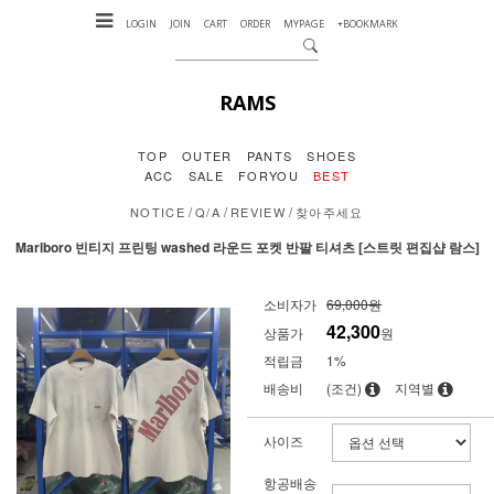
LOGIN
JOIN
CART
ORDER
MYPAGE
+BOOKMARK
RAMS
TOP
OUTER
PANTS
SHOES
ACC
SALE
FORYOU
BEST
/
/
/
NOTICE
Q/A
REVIEW
찾아주세요
Marlboro 빈티지 프린팅 washed 라운드 포켓 반팔 티셔츠 [스트릿 편집샵 람스]
소비자가
69,000원
42,300
상품가
원
적립금
1%
배송비
(조건)
지역별
사이즈
항공배송