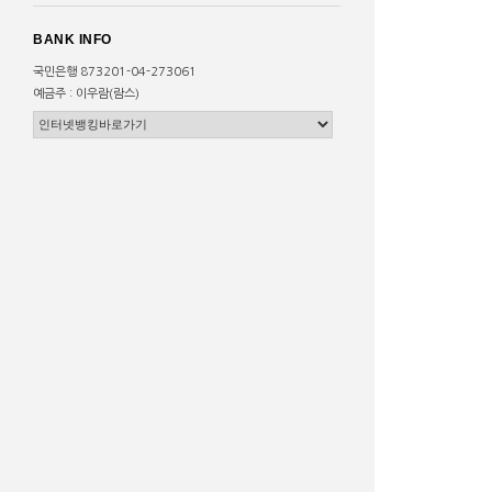
BANK INFO
국민은행 873201-04-273061
예금주 : 이우람(람스)