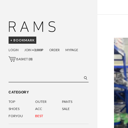
+ BOOKMARK
LOGIN
JOIN
+3,000P
ORDER
MYPAGE
BASKET
(
0
)
CATEGORY
TOP
OUTER
PANTS
SHOES
ACC
SALE
FORYOU
BEST