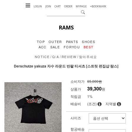
LOGIN
JOIN
CART
ORDER
MYPAGE
+BOOKMARK
RAMS
TOP
OUTER
PANTS
SHOES
ACC
SALE
FORYOU
BEST
/
/
/
NOTICE
Q/A
REVIEW
찾아주세요
Derschutze yakuza 자수 라운드 반팔 티셔츠 [스트릿 편집샵 람스]
소비자가
65,000원
39,300
상품가
원
적립금
1%
배송비
(조건)
지역별
사이즈
항공배송