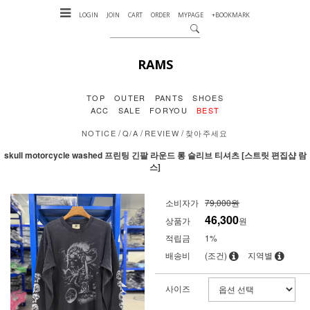
LOGIN
JOIN
CART
ORDER
MYPAGE
+BOOKMARK
RAMS
TOP
OUTER
PANTS
SHOES
ACC
SALE
FORYOU
BEST
/
/
/
NOTICE
Q/A
REVIEW
찾아주세요
skull motorcycle washed 프린팅 긴팔 라운드 롱 슬리브 티셔츠 [스트릿 편집샵 람
스]
소비자가
79,000원
46,300
상품가
원
적립금
1%
배송비
(조건)
지역별
사이즈