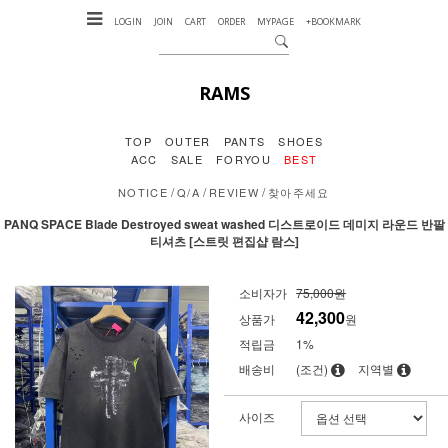
LOGIN
JOIN
CART
ORDER
MYPAGE
+BOOKMARK
RAMS
TOP
OUTER
PANTS
SHOES
ACC
SALE
FORYOU
BEST
/
/
/
NOTICE
Q/A
REVIEW
찾아주세요
PANQ SPACE Blade Destroyed sweat washed 디스트로이드 데미지 라운드 반팔
티셔츠 [스트릿 편집샵 람스]
소비자가
75,000원
42,300
상품가
원
적립금
1%
배송비
(조건)
지역별
사이즈