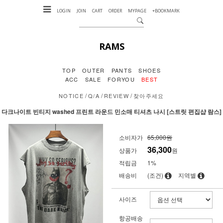
LOGIN
JOIN
CART
ORDER
MYPAGE
+BOOKMARK
RAMS
TOP
OUTER
PANTS
SHOES
ACC
SALE
FORYOU
BEST
/
/
/
NOTICE
Q/A
REVIEW
찾아주세요
다크나이트 빈티지 washed 프린트 라운드 민소매 티셔츠 나시 [스트릿 편집샵 람스]
소비자가
65,000원
36,300
상품가
원
적립금
1%
배송비
(조건)
지역별
사이즈
항공배송