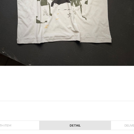
TH ITEM
DETAIL
DELIV