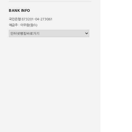
BANK INFO
국민은행 873201-04-273061
예금주 : 이우람(람스)