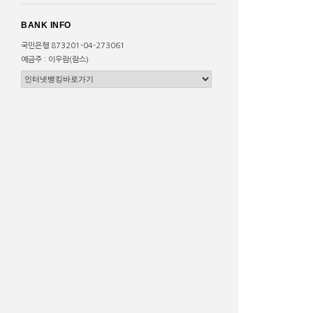
BANK INFO
국민은행 873201-04-273061
예금주 : 이우람(람스)