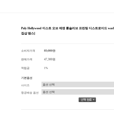
Paly Hollywood 이스트 오브 에덴 롱슬리브 프린팅 디스트로이드 was
집샵 람스]
85,000원
소비자가격
47,300원
판매가격
적립금
1%
기본옵션
사이즈
항공배송 옵션