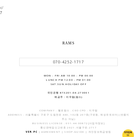
</
7
RAMS
070-4252-1717
MON - FRI AM 10:00 - PM 06:00
LUNCH PM 12:00 - PM 01:00
SAT.SUN.HOLIDAY OFF
국민은행 873201-04-273061
예금주 : 이우람(람스)
COMPANY - 헬로람스 . CEO CPO - 이우람
ADDRESS - 서울특별시 구로구 도림천로 446, 102동 207호(구로동, 예성유토피아) (반품지
주소 아님)
BUSINESS LICENSE : 691-44-00872
[사업자정보]
통신판매업신고번호 2021-서울구로-2717
VER.PC
|
AGREEMENT
|
SHOP-GUIDE
|
개인정보취급방침