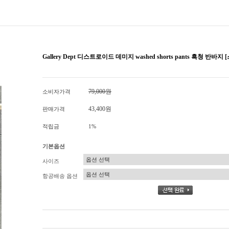
Gallery Dept 디스트로이드 데미지 washed shorts pants 흑청 반바
79,000원
소비자가격
43,400원
판매가격
적립금
1%
기본옵션
사이즈
항공배송 옵션