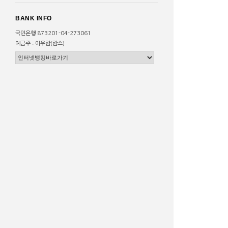
BANK INFO
국민은행 873201-04-273061
예금주 : 이우람(람스)