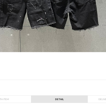
TH ITEM
DETAIL
DELIV