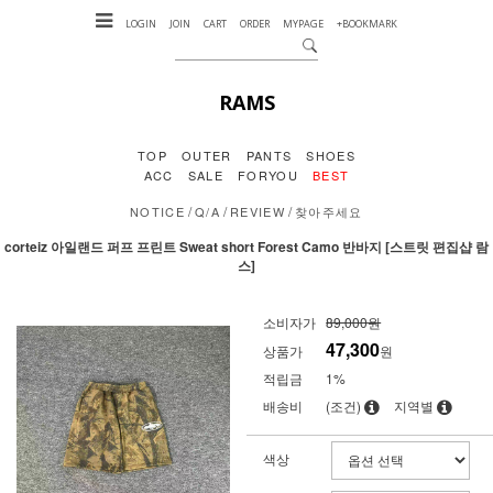
LOGIN
JOIN
CART
ORDER
MYPAGE
+BOOKMARK
RAMS
TOP
OUTER
PANTS
SHOES
ACC
SALE
FORYOU
BEST
/
/
/
NOTICE
Q/A
REVIEW
찾아주세요
corteiz 아일랜드 퍼프 프린트 Sweat short Forest Camo 반바지 [스트릿 편집샵 람
스]
소비자가
89,000원
47,300
상품가
원
적립금
1%
배송비
(조건)
지역별
색상