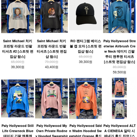
Saint Michael 처키
Saint Michael 처키
RO 펜타그램 베이스
Paly Hollywood Stre
프린팅 라운드 반팔
프린팅 라운드 반팔
볼 캡 모자 [스트릿 편
etwise Airbrush Cre
티셔츠 #2 [스트릿 편
티셔츠 [스트릿 편집
집샵 람스]
w Neck 데미지 긴팔
65,000원
집샵 람스]
샵 람스]
쭈리 맨투맨 티셔츠
65,000원
79,000원
39,300원
[스트릿 편집샵 람스]
39,300원
43,400원
89,000원
59,500원
Paly Hollywood Still
Paly Hollywood My
Paly Hollywood Sdd
Paly Hollywood ALT
Life Crewneck Blue
Own Private Rodne
n Wsdm Hooded Sw
A CIENEGA 알타 시
데미지 긴팔 맨투맨
y Hooded Sweatshir
eatshirt Orange 후드
에네가 후드 집업 [스