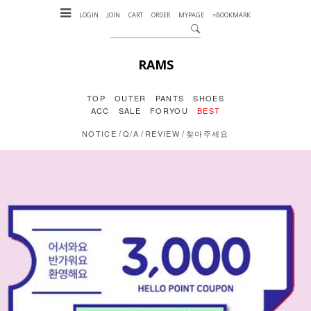
LOGIN
JOIN
CART
ORDER
MYPAGE
+BOOKMARK
RAMS
TOP
OUTER
PANTS
SHOES
ACC
SALE
FORYOU
BEST
/
/
/
NOTICE
Q/A
REVIEW
찾아주세요