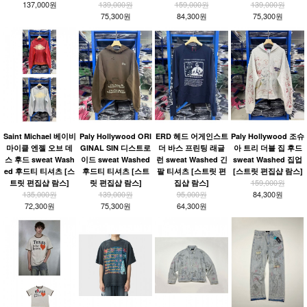
137,000원
139,000원
159,000원
139,000원
75,300원
84,300원
75,300원
Saint Michael 베이비
Paly Hollywood ORI
ERD 헤드 어게인스트
Paly Hollywood 조슈
마이클 엔젤 오브 데
GINAL SIN 디스트로
더 바스 프린팅 래글
아 트리 더블 집 후드
스 후드 sweat Wash
이드 sweat Washed
런 sweat Washed 긴
sweat Washed 집업
ed 후드티 티셔츠 [스
후드티 티셔츠 [스트
팔 티셔츠 [스트릿 편
[스트릿 편집샵 람스]
159,000원
트릿 편집샵 람스]
릿 편집샵 람스]
집샵 람스]
135,000원
139,000원
95,000원
84,300원
72,300원
75,300원
64,300원