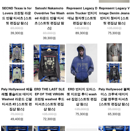
SECND Texas is for
Satoshi Nakamoto
Represent Legacy D
Represent Legacy V
Lovers 프린팅 라운
Overdrive Tee Wash
enim Trucker 빈티지
intage Denim Jeans
드 반팔 티셔츠 [스트
ed 라운드 반팔 티셔
데님 청자켓 [스트릿
빈티지 청바지 [스트
릿 편집샵 람스]
츠 [스트릿 편집샵 람
편집샵 람스]
릿 편집샵 람스]
69,000원
149,000원
135,000원
스]
39,300원
69,000원
89,300원
75,300원
39,300원
Paly Hollywood 베들
ERD THE LAST SLE
ERD 빈티지 도터스
Paly Hollywood 블랙
레헴 롱슬리브 데미지
EP OF THE VIRGIN
펫 지프업 후디 wash
미스 크루넥 데미지
Washed 라운드 긴팔
프린팅 washed 후드
ed 집업 [스트릿 편집
긴팔 맨투맨 티셔츠
티셔츠 #2 [스트릿 편
티셔츠 [스트릿 편집
샵 람스]
[스트릿 편집샵 람스]
135,000원
95,000원
집샵 람스]
샵 람스]
79,000원
135,000원
75,300원
65,300원
49,400원
72,300원