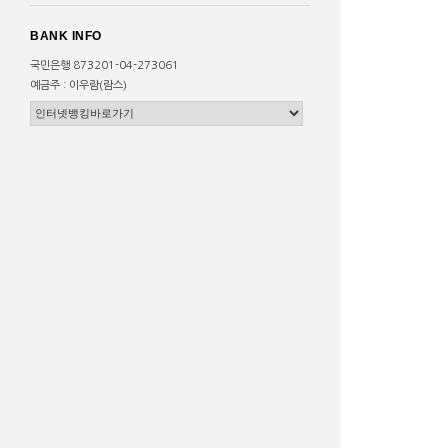
BANK INFO
국민은행 873201-04-273061
예금주 : 이우람(람스)