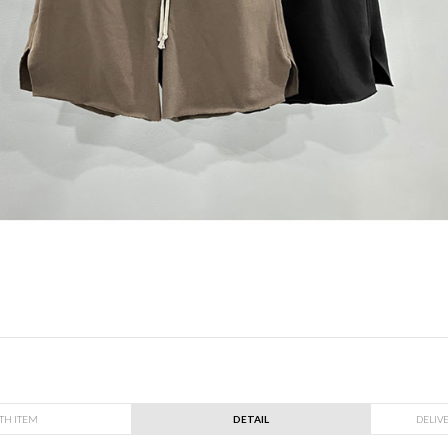
TH ITEM
DETAIL
DELIV