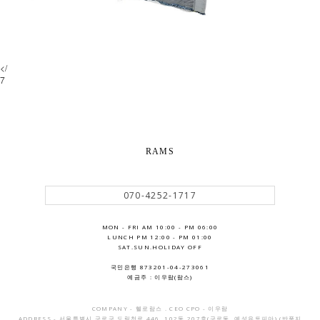
</
7
RAMS
070-4252-1717
MON - FRI AM 10:00 - PM 06:00
LUNCH PM 12:00 - PM 01:00
SAT.SUN.HOLIDAY OFF
국민은행 873201-04-273061
예금주 : 이우람(람스)
COMPANY - 헬로람스 . CEO CPO - 이우람
ADDRESS - 서울특별시 구로구 도림천로 446, 102동 207호(구로동, 예성유토피아) (반품지