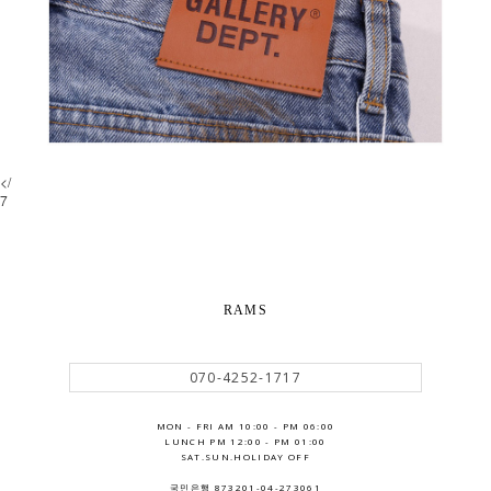
</
7
RAMS
070-4252-1717
MON - FRI AM 10:00 - PM 06:00
LUNCH PM 12:00 - PM 01:00
SAT.SUN.HOLIDAY OFF
국민은행 873201-04-273061