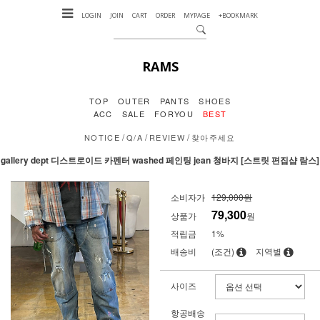
LOGIN
JOIN
CART
ORDER
MYPAGE
+BOOKMARK
RAMS
TOP
OUTER
PANTS
SHOES
ACC
SALE
FORYOU
BEST
/
/
/
NOTICE
Q/A
REVIEW
찾아주세요
gallery dept 디스트로이드 카펜터 washed 페인팅 jean 청바지 [스트릿 편집샵 람스]
소비자가
129,000원
79,300
상품가
원
적립금
1%
배송비
(조건)
지역별
사이즈
항공배송