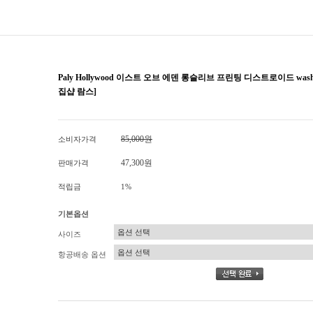
Paly Hollywood 이스트 오브 에덴 롱슬리브 프린팅 디스트로이드 was
집샵 람스]
85,000원
소비자가격
47,300원
판매가격
적립금
1%
기본옵션
사이즈
항공배송 옵션