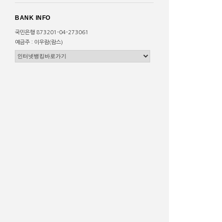
BANK INFO
국민은행 873201-04-273061
예금주 : 이우람(람스)