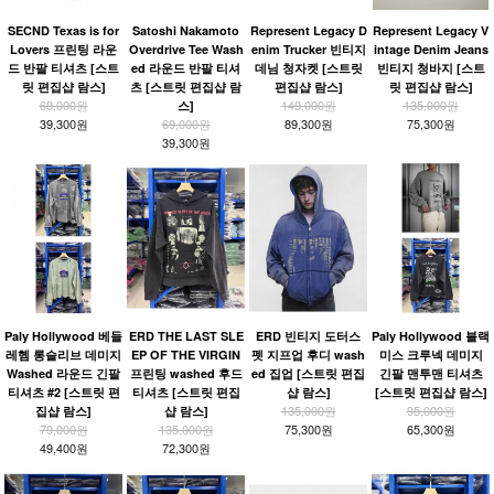
SECND Texas is for
Satoshi Nakamoto
Represent Legacy D
Represent Legacy V
Lovers 프린팅 라운
Overdrive Tee Wash
enim Trucker 빈티지
intage Denim Jeans
드 반팔 티셔츠 [스트
ed 라운드 반팔 티셔
데님 청자켓 [스트릿
빈티지 청바지 [스트
릿 편집샵 람스]
츠 [스트릿 편집샵 람
편집샵 람스]
릿 편집샵 람스]
69,000원
149,000원
135,000원
스]
39,300원
69,000원
89,300원
75,300원
39,300원
Paly Hollywood 베들
ERD THE LAST SLE
ERD 빈티지 도터스
Paly Hollywood 블랙
레헴 롱슬리브 데미지
EP OF THE VIRGIN
펫 지프업 후디 wash
미스 크루넥 데미지
Washed 라운드 긴팔
프린팅 washed 후드
ed 집업 [스트릿 편집
긴팔 맨투맨 티셔츠
티셔츠 #2 [스트릿 편
티셔츠 [스트릿 편집
샵 람스]
[스트릿 편집샵 람스]
135,000원
95,000원
집샵 람스]
샵 람스]
79,000원
135,000원
75,300원
65,300원
49,400원
72,300원