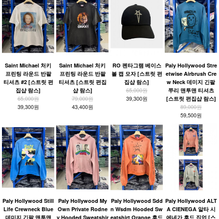
Saint Michael 처키
Saint Michael 처키
RO 펜타그램 베이스
Paly Hollywood Stre
프린팅 라운드 반팔
프린팅 라운드 반팔
볼 캡 모자 [스트릿 편
etwise Airbrush Cre
티셔츠 #2 [스트릿 편
티셔츠 [스트릿 편집
집샵 람스]
w Neck 데미지 긴팔
65,000원
집샵 람스]
샵 람스]
쭈리 맨투맨 티셔츠
65,000원
79,000원
39,300원
[스트릿 편집샵 람스]
39,300원
43,400원
89,000원
59,500원
Paly Hollywood Still
Paly Hollywood My
Paly Hollywood Sdd
Paly Hollywood ALT
Life Crewneck Blue
Own Private Rodne
n Wsdm Hooded Sw
A CIENEGA 알타 시
데미지 긴팔 맨투맨
y Hooded Sweatshir
eatshirt Orange 후드
에네가 후드 집업 [스