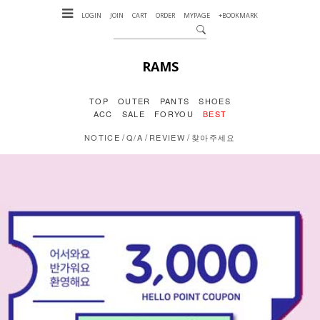
LOGIN
JOIN
CART
ORDER
MYPAGE
+BOOKMARK
RAMS
TOP
OUTER
PANTS
SHOES
ACC
SALE
FORYOU
BEST
/
/
/
NOTICE
Q/A
REVIEW
찾아주세요