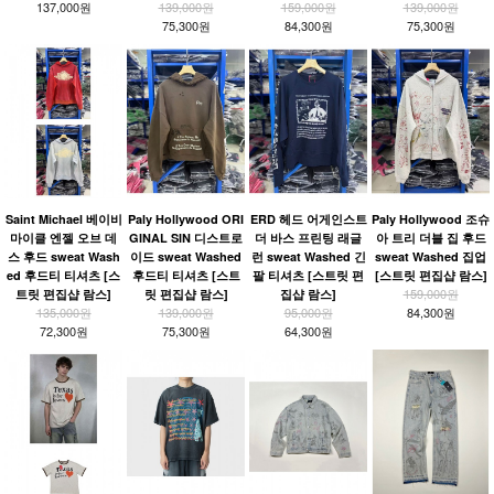
137,000원
139,000원
159,000원
139,000원
75,300원
84,300원
75,300원
Saint Michael 베이비
Paly Hollywood ORI
ERD 헤드 어게인스트
Paly Hollywood 조슈
마이클 엔젤 오브 데
GINAL SIN 디스트로
더 바스 프린팅 래글
아 트리 더블 집 후드
스 후드 sweat Wash
이드 sweat Washed
런 sweat Washed 긴
sweat Washed 집업
ed 후드티 티셔츠 [스
후드티 티셔츠 [스트
팔 티셔츠 [스트릿 편
[스트릿 편집샵 람스]
159,000원
트릿 편집샵 람스]
릿 편집샵 람스]
집샵 람스]
135,000원
139,000원
95,000원
84,300원
72,300원
75,300원
64,300원