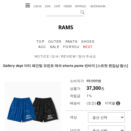
LOGIN
JOIN
CART
ORDER
MYPAGE
+BOOKMARK
RAMS
TOP
OUTER
PANTS
SHOES
ACC
SALE
FORYOU
BEST
/
/
/
NOTICE
Q/A
REVIEW
찾아주세요
Gallery dept 더티 페인팅 프린트 매쉬 shorts pants 반바지 [스트릿 편집샵 람스]
소비자가
65,000원
37,300
상품가
원
적립금
1%
배송비
(조건)
지역별
색상
사이즈