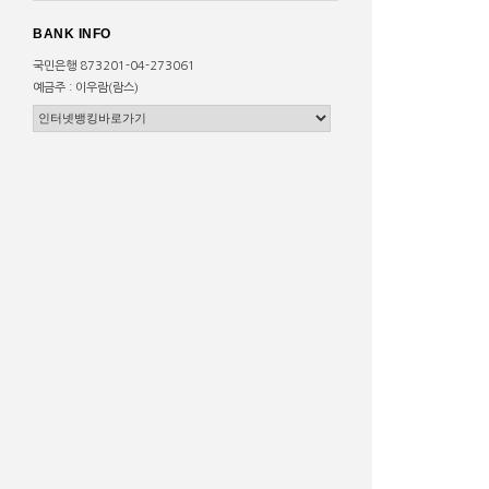
BANK INFO
국민은행 873201-04-273061
예금주 : 이우람(람스)