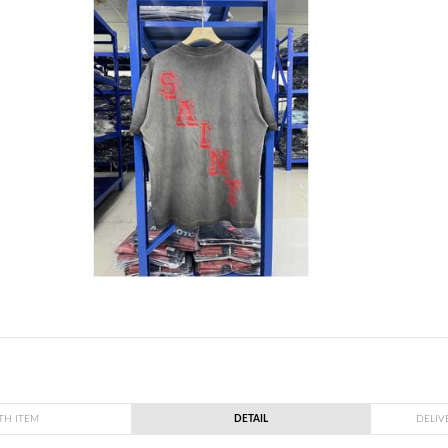
TH ITEM
DETAIL
DELIV