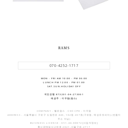
RAMS
070-4252-1717
MON - FRI AM 10:00 - PM 06:00
LUNCH PM 12:00 - PM 01:00
SAT.SUN.HOLIDAY OFF
국민은행 873201-04-273061
예금주 : 이우람(람스)
COMPANY - 헬로람스 . CEO CPO - 이우람
ADDRESS - 서울특별시 구로구 도림천로 446, 102동 207호(구로동, 예성유토피아) (반품지
주소 아님)
BUSINESS LICENSE : 691-44-00872
[사업자정보]
통신판매업신고번호 2021-서울구로-2717