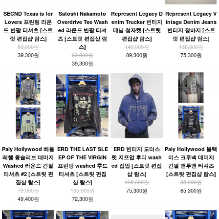
SECND Texas is for
Satoshi Nakamoto
Represent Legacy D
Represent Legacy V
Lovers 프린팅 라운
Overdrive Tee Wash
enim Trucker 빈티지
intage Denim Jeans
드 반팔 티셔츠 [스트
ed 라운드 반팔 티셔
데님 청자켓 [스트릿
빈티지 청바지 [스트
릿 편집샵 람스]
츠 [스트릿 편집샵 람
편집샵 람스]
릿 편집샵 람스]
69,000원
149,000원
135,000원
스]
39,300원
69,000원
89,300원
75,300원
39,300원
Paly Hollywood 베들
ERD THE LAST SLE
ERD 빈티지 도터스
Paly Hollywood 블랙
레헴 롱슬리브 데미지
EP OF THE VIRGIN
펫 지프업 후디 wash
미스 크루넥 데미지
Washed 라운드 긴팔
프린팅 washed 후드
ed 집업 [스트릿 편집
긴팔 맨투맨 티셔츠
티셔츠 #2 [스트릿 편
티셔츠 [스트릿 편집
샵 람스]
[스트릿 편집샵 람스]
135,000원
95,000원
집샵 람스]
샵 람스]
79,000원
135,000원
75,300원
65,300원
49,400원
72,300원