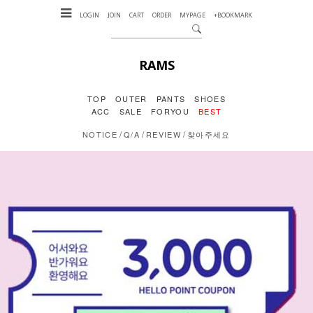
LOGIN
JOIN
CART
ORDER
MYPAGE
+BOOKMARK
RAMS
TOP
OUTER
PANTS
SHOES
ACC
SALE
FORYOU
BEST
/
/
/
NOTICE
Q/A
REVIEW
찾아주세요