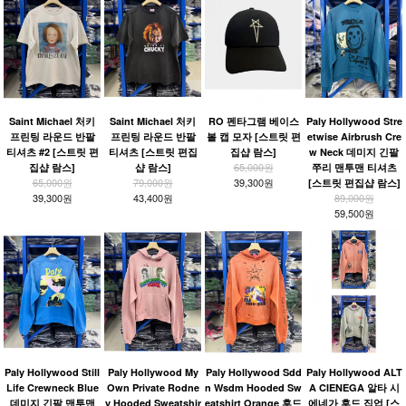
Saint Michael 처키
Saint Michael 처키
RO 펜타그램 베이스
Paly Hollywood Stre
프린팅 라운드 반팔
프린팅 라운드 반팔
볼 캡 모자 [스트릿 편
etwise Airbrush Cre
티셔츠 #2 [스트릿 편
티셔츠 [스트릿 편집
집샵 람스]
w Neck 데미지 긴팔
65,000원
집샵 람스]
샵 람스]
쭈리 맨투맨 티셔츠
65,000원
79,000원
39,300원
[스트릿 편집샵 람스]
39,300원
43,400원
89,000원
59,500원
Paly Hollywood Still
Paly Hollywood My
Paly Hollywood Sdd
Paly Hollywood ALT
Life Crewneck Blue
Own Private Rodne
n Wsdm Hooded Sw
A CIENEGA 알타 시
데미지 긴팔 맨투맨
y Hooded Sweatshir
eatshirt Orange 후드
에네가 후드 집업 [스