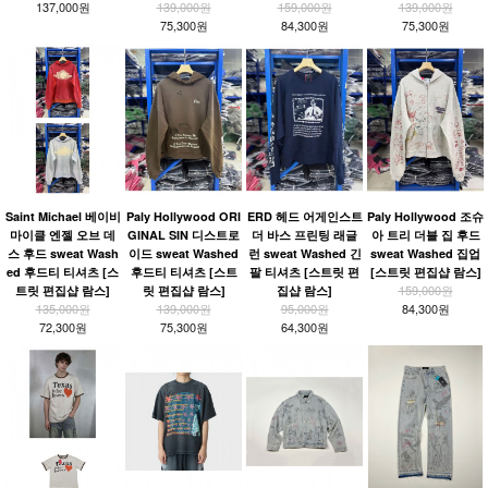
137,000원
139,000원
159,000원
139,000원
75,300원
84,300원
75,300원
Saint Michael 베이비
Paly Hollywood ORI
ERD 헤드 어게인스트
Paly Hollywood 조슈
마이클 엔젤 오브 데
GINAL SIN 디스트로
더 바스 프린팅 래글
아 트리 더블 집 후드
스 후드 sweat Wash
이드 sweat Washed
런 sweat Washed 긴
sweat Washed 집업
ed 후드티 티셔츠 [스
후드티 티셔츠 [스트
팔 티셔츠 [스트릿 편
[스트릿 편집샵 람스]
159,000원
트릿 편집샵 람스]
릿 편집샵 람스]
집샵 람스]
135,000원
139,000원
95,000원
84,300원
72,300원
75,300원
64,300원