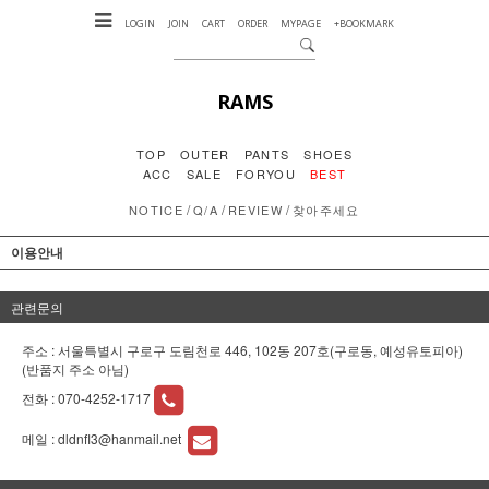
LOGIN
JOIN
CART
ORDER
MYPAGE
+BOOKMARK
RAMS
TOP
OUTER
PANTS
SHOES
ACC
SALE
FORYOU
BEST
/
/
/
NOTICE
Q/A
REVIEW
찾아주세요
이용안내
관련문의
주소 : 서울특별시 구로구 도림천로 446, 102동 207호(구로동, 예성유토피아)
(반품지 주소 아님)
전화 :
070-4252-1717
메일 :
dldnfl3@hanmail.net